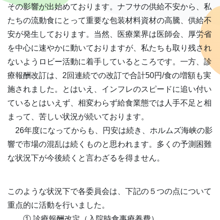
その影響が出始めております。ナフサの供給不安から、私
たちの流動食にとって重要な包装材料資材の高騰、供給不
安が発生しております。当然、医療業界は医師会、厚労省
を中心に速やかに動いておりますが、私たちも取り残され
ないようロビー活動に着手しているところです。一方、診
療報酬改訂は、2回連続での改訂で合計50円/食の増額も実
施されました。とはいえ、インフレのスピードに追い付い
ているとはいえず、相変わらず給食業態では人手不足と相
まって、苦しい状況が続いております。
26年度になってからも、円安は続き、ホルムズ海峡の影
響で市場の混乱は続くものと思われます。多くの予測困難
な状況下が今後続くと言わざるを得ません。
このような状況下で各委員会は、下記の５つの点について
重点的に活動を行いました。
① 診療報酬改定（入院時食事療養費）