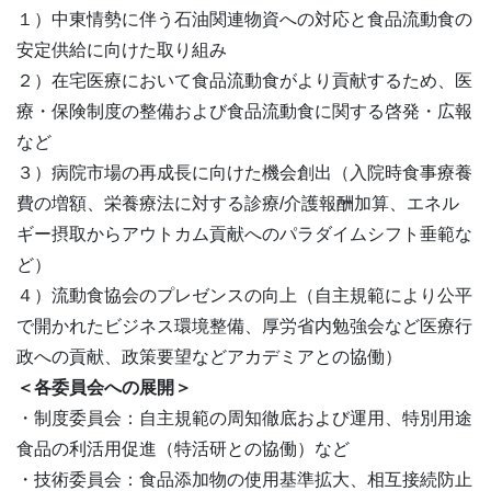
１）中東情勢に伴う石油関連物資への対応と食品流動食の
安定供給に向けた取り組み
２）在宅医療において食品流動食がより貢献するため、医
療・保険制度の整備および食品流動食に関する啓発・広報
など
３）病院市場の再成長に向けた機会創出（入院時食事療養
費の増額、栄養療法に対する診療/介護報酬加算、エネル
ギー摂取からアウトカム貢献へのパラダイムシフト垂範な
ど）
４）流動食協会のプレゼンスの向上（自主規範により公平
で開かれたビジネス環境整備、厚労省内勉強会など医療行
政への貢献、政策要望などアカデミアとの協働）
＜各委員会への展開＞
・制度委員会：自主規範の周知徹底および運用、特別用途
食品の利活用促進（特活研との協働）など
・技術委員会：食品添加物の使用基準拡大、相互接続防止